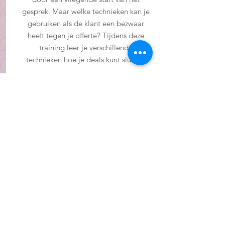
gesprek. Maar welke technieken kan je
gebruiken als de klant een bezwaar
heeft tegen je offerte? Tijdens deze
training leer je verschillende
technieken hoe je deals kunt sluiten.
Verhoog niet alleen jouw kennis, maar
ook het verkooppercentage!
Verkooptraining winkelpersoneel in de
omgeving van Rotterdam of online!
Groepslessen vanaf 6 deelnemers
2 uur training
€
120,-
excl. 21% BTW per persoon
Wil je meer weten?
Stuur een bericht naar